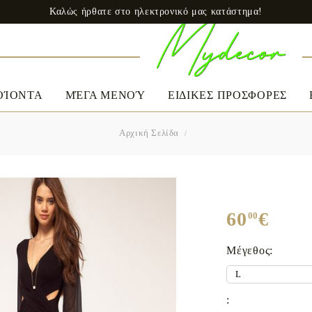
Καλώς ήρθατε στο ηλεκτρονικό μας κατάστημα!
ΟΊΟΝΤΑ
ΜΈΓΑ ΜΕΝΟΎ
ΕΙΔΙΚΕΣ ΠΡΟΣΦΟΡΕΣ
Αρχική Σελίδα
ΕΝΔΎΜΑΤΑ
ΛΕΥΚΑ ΕΙΔΗ
A
Ωράριο εργασίας
Δευ - Παρ
Γυνεκεία
9:00 до 18:00
Φορέματα
60
€
00
Καθημερινά
Τηλέφωνο
+359 888 010894
Σπέσιαλ
Σεντόνια
Ta
Μέγεθος:
Office look
e-mail: mydecorbg@gmail.com
Μαξιλάρια
Μπλούζες & Σακάκια
Παπλώματα
:
Προστατευτικά στρωμάτων