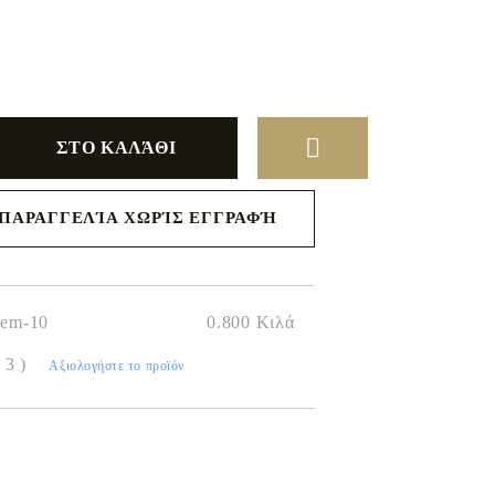
ΠΑΡΑΓΓΕΛΊΑ ΧΩΡΊΣ ΕΓΓΡΑΦΉ
 μαζί σας
 της
hem-10
0.800
Κιλά
( 3 )
Αξιολογήστε το προϊόν