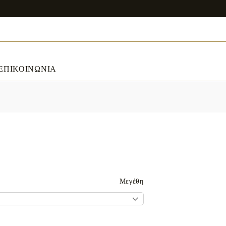
ΕΠΙΚΟΙΝΩΝΙΑ
ART & DECORATIONS
RT & DECORATIONS
Table linens
ble linens
Μεγέθη