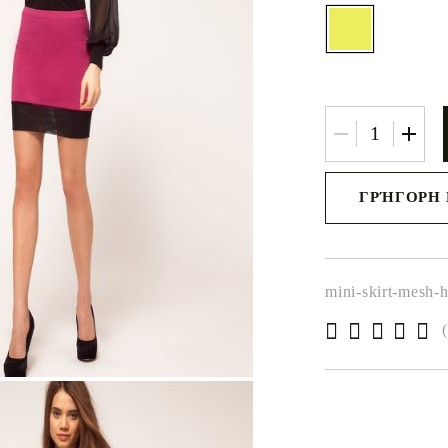
Σεντόνια με λάστιχο
Βρεφικά και παιδικά σεντόνια
Κουβέρτες
Κουβερτές για μωρό
Baby swaddle wraps
Μεταξωτή μαξιλαροθήκη
ΓΡΉΓΟΡΗ 
Θα επικοινωνήσουμε
για την ολοκλήρωση
παραγγελίας
mini-skirt-mesh-