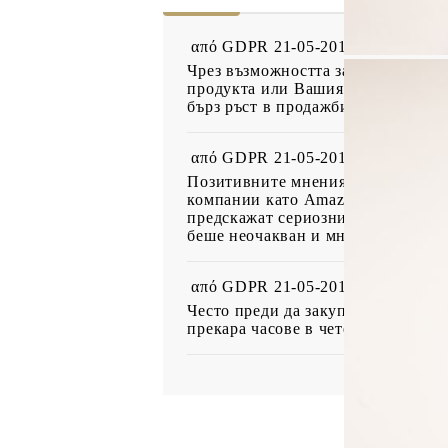
από
GDPR 21-05-2018
,
13 Νοέμβρ
Чрез възможността за оценка на п
продукта или Вашия магазин и на
бърз ръст в продажбите.
από
GDPR 21-05-2018
,
11 Νοέμβρ
Позитивните мнения и коментари о
компании като Amazon създадоха в
предскажат сериозни проблеми, п
беше неочакван и много от потреб
από
GDPR 21-05-2018
,
01 Νοέμβρ
Често преди да закупим нещо онл
прекара часове в четене на форум