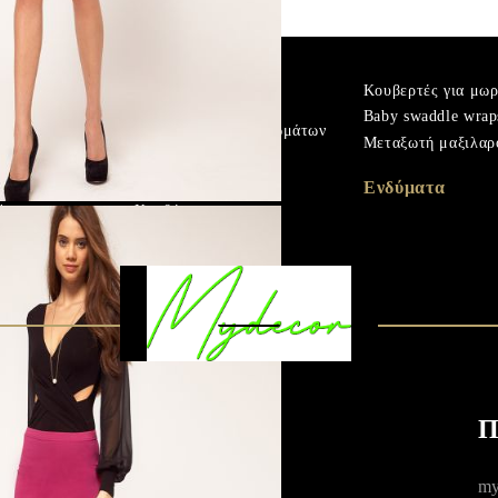
m
Πουπουλένιο χήνας
Κουβερτές για μω
Microfiber
Baby swaddle wrap
Προστατευτικά στρωμάτων
ά
Μεταξωτή μαξιλαρ
Σεντόνια με λάστιχο
 χήνας
Βρεφικά και παιδικά
Ενδύματα
σεντόνια
ά
Κουβέρτες
Π
σωπικών
my