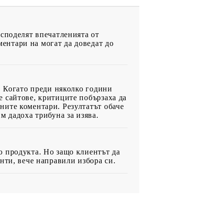
 споделят впечатленията от
ентари на могат да доведат до
. Когато преди няколко години
 сайтове, критиците побързаха да
ните коментари. Резултатът обаче
м дадоха трибуна за изява.
о продукта. Но защо клиентът да
нти, вече направили избора си.