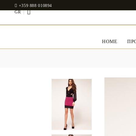
+359 888 010894
GR
HOME
ΠΡ
ΛΕΥΚΆ ΕΊΔΗ
ΕΝΔΥΜΑΤΑ
JADIN EOOD
UOSHBURN 61,
Σεντόνια
SOFIA 1510
BULGARIA
Βαμβακοσατέν 100%
Μοντάλ
tel: +359 888 010894
RANFORCE
Φορέματα
Μαξιλάρια
WhatsApp
: +359 888 010894
email:
mydecorbg@gmail.com
Memory Foam
www.mydecorbg.com
Memo Gel