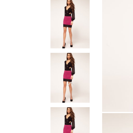
Φυσικά υλικά
Πουπουλένιο χήνας
Παπλώματα
Φυσικά υλικά
Πουπουλένιο χήνας
Microfiber
Προστατευτικά
στρωμάτων
Σεντόνια με λάστιχο
Βρεφικά και παιδικά
σεντόνια
Κουβέρτες
Κουβερτές για μωρό
Baby swaddle wraps
Μεταξωτή μαξιλαροθήκη