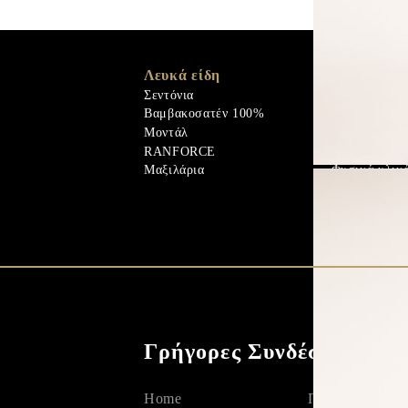
Λευκά είδη
Memory Foa
Memo Gel
Σεντόνια
Φυσικά υλικ
Βαμβακοσατέν 100%
Πουπουλένιο
Μοντάλ
Παπλώματα
RANFORCE
Φυσικά υλικ
Μαξιλάρια
Γρήγορες Συνδέσεις
Home
Πολιτική Προ