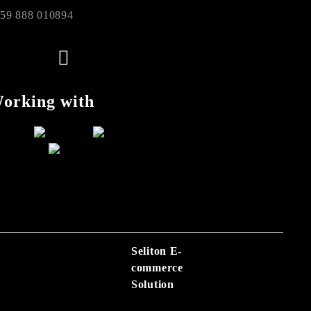
59 888 010894
orking with
Seliton E-
commerce
Solution