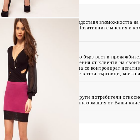
ιος 2014 23:31
родукта на Вашите клиенти се предоставя възможността да
 следващи потенциални клиенти.Позитивните мнения и ком
ιος 2014 07:37
т своя страна могат да доведат до бърз ръст в продажбите
ъзможност за публикуване на мнения от клиенти на своите
роизхождащи от невъзможността да се контролират негатив
ителите повишиха своето доверие в тези търговци, които и
ιος 2014 12:36
айн, се обръщаме към мнения на други потребители относн
и, когато може да си набави тази информация от Ваши клие