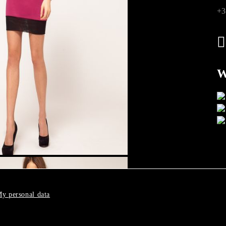
+3
W
y personal data