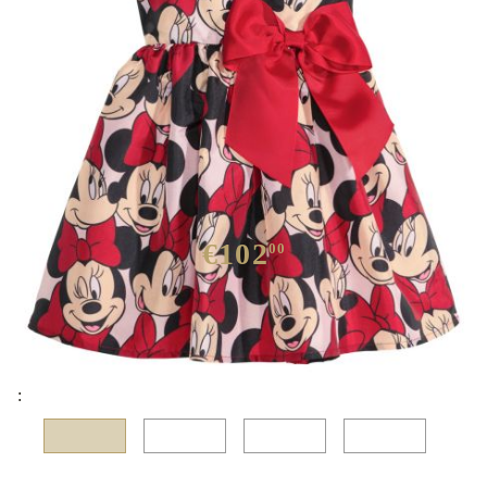
€102
00
We have
45
in stock
: