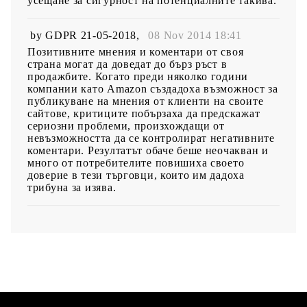
усещане за сигурност на потенциалните такива.
by
GDPR 21-05-2018
,
08 Nov 2014 18:41
Позитивните мнения и коментари от своя
страна могат да доведат до бърз ръст в
продажбите. Когато преди няколко години
компании като Amazon създадоха възможност за
публикуване на мнения от клиенти на своите
сайтове, критиците побързаха да предскажат
сериозни проблеми, произхождащи от
невъзможността да се контролират негативните
коментари. Резултатът обаче беше неочакван и
много от потребителите повишиха своето
доверие в тези търговци, които им дадоха
трибуна за изява.