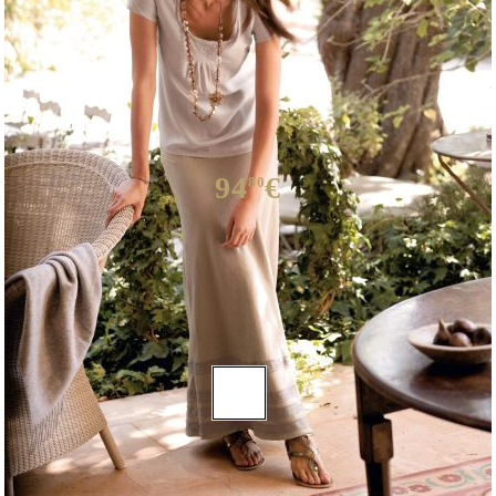
94
€
80
Μέγεθος:
Μεγέθη
: