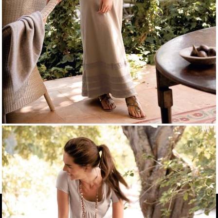
από
GDPR 21-05-2018
,
27 Οκτώβριος 2014
19:06
Помислете си колко често, преди да вземете
решение за покупка, проверявате какви са
мненията за съответния продукт или услуга в
интернет. Аз лично го правя почти винаги.
από
GDPR 21-05-2018
,
22 Οκτώβριος 2014
01:53
Позитивните ревюта от настоящи клиенти дават
усещане за сигурност на потенциалните такива.
Λευκά είδη
Κουβερτές για μωρό