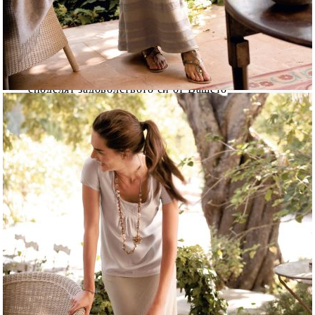
από
GDPR 21-05-2018
,
03 Νοέμβριος 2014 16:43
На това място вашите клиенти ще могат да
задават въпроси относно продукта, да изразяват
своето мнение за качествата на продукта, и
споделят задоволството си от Вашето
обслужване.
από
GDPR 21-05-2018
,
30 Οκτώβριος 2014
14:40
Позитивните мнения и коментари от своя
страна могат да доведат до бърз ръст в
продажбите. Когато преди няколко години
компании като Amazon създадоха възможност за
публикуване на мнения от клиенти на своите
сайтове, критиците побързаха да предскажат
сериозни проблеми, произхождащи от
невъзможността да се контролират негативните
коментари. Резултатът обаче беше неочакван и
много от потребителите повишиха своето
доверие в тези търговци, които им дадоха
трибуна за изява.