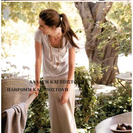
ΓΡΉΓΟΡΗ ΠΑΡΑΓΓΕΛΊΑ ΧΩΡΊΣ ΕΓΓΡΑΦΉ
Θα επικοινωνήσουμε μαζί σας για την ολοκλήρωση της παραγγελίας
linen-maxi-skirt-4
0.800
Κιλά
( 5 )
Αξιολογήστε το προϊόν
ΣΧΌΛΙΑ
ΑΛΛΑΓΉ ΚΑΙ ΕΠΙΣΤΟΦΉ
ΠΛΗΡΩΜΉ ΚΑΙ ΑΠΟΣΤΟΛΉ
από
GDPR 21-05-2018
,
05 Νοέμβριος 2014 21:06
Тук клиентът има възможност да сподели
своето мнение за продукта или за Вашето
обслужване. Освен с коментар, той може да
изрази мнението си и с 5-степенна система за
оценка - от Слаб до Отличен.