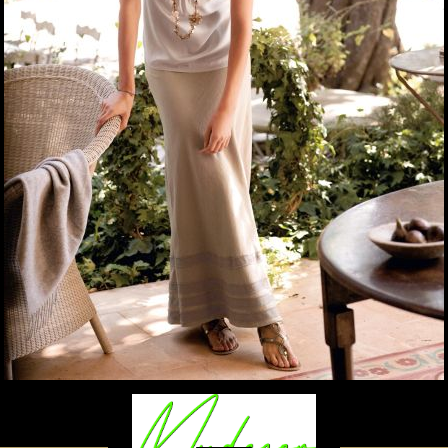
Baby swaddle wraps
Σεντόνια
Μεταξωτή μαξιλαροθήκη
Βαμβακοσατέν 100%
Μοντάλ
Ενδύματα
RANFORCE
Μαξιλάρια
Γυνεκεία
Memory Foam
Φορέματα
Memo Gel
Μπλούζες & Σακάκια
Φυσικά υλικά
Πουπουλένιο χήνας
Art & Decorations
Παπλώματα
Φυσικά υλικά
Table linens
Πουπουλένιο χήνας
Microfiber
Προστατευτικά
στρωμάτων
Σεντόνια με λάστιχο
Βρεφικά και παιδικά
σεντόνια
Κουβέρτες