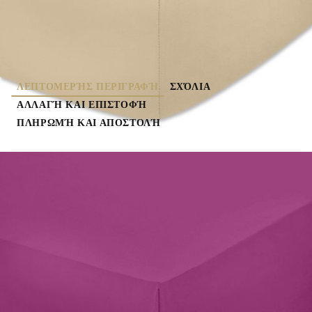
ΛΕΠΤΟΜΕΡΉΣ ΠΕΡΙΓΡΑΦΉ
ΣΧΌΛΙΑ
ΑΛΛΑΓΉ ΚΑΙ ΕΠΙΣΤΟΦΉ
ΠΛΗΡΩΜΉ ΚΑΙ ΑΠΟΣΤΟΛΉ
Σύνθεση - RANFORCE (100% Cotton)
Προσφέρετε σε θήκη