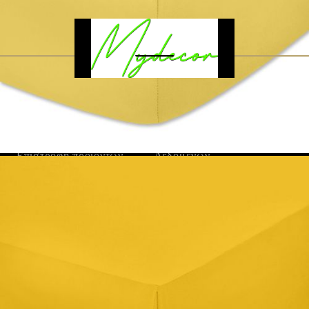
Γρήγορες Συνδέσεις
Home
Πολιτική Προσωπικών
Eπιστροφή προιόντων
Δεδομένων
Για μας
B2B
Εγγραφή
Επικοινωνία
Αναζήτηση
Όριοι χρήσης