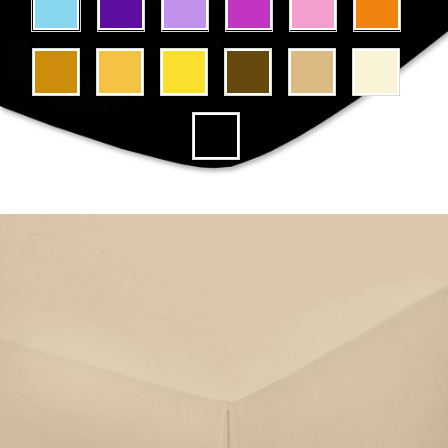
επιλέξτε:
ΓΡΉΓΟΡΗ ΠΑΡΑΓΓΕΛΊΑ ΧΩΡΊΣ ΕΓΓΡΑΦΉ
Θα επικοινωνήσουμε μαζί σας για την ολοκλήρωση της παραγγελίας
HD00194-13
0.300
Κιλά
Αξιολογήστε το προϊόν