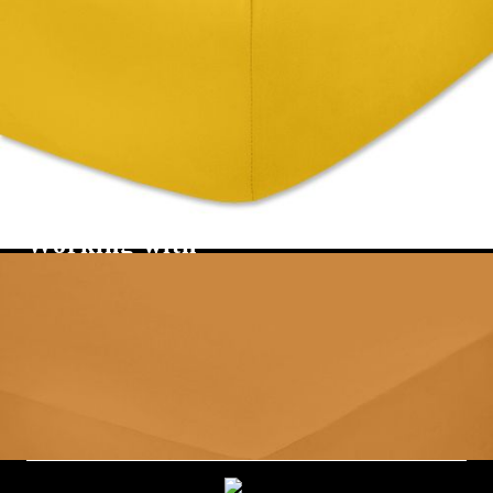
Πληροφορίες Επικοινωνίας
mydecorbg@gmail.com
+359 888 010894
Working with