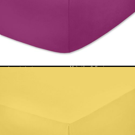
Λευκά είδη
Κουβερτές για μωρό
Baby swaddle wraps
Σεντόνια
Μεταξωτή μαξιλαροθήκη
Βαμβακοσατέν 100%
Μοντάλ
Ενδύματα
RANFORCE
Μαξιλάρια
Γυνεκεία
Memory Foam
Φορέματα
Memo Gel
Μπλούζες & Σακάκια
Φυσικά υλικά
Πουπουλένιο χήνας
Art & Decorations
Παπλώματα
Φυσικά υλικά
Table linens
Πουπουλένιο χήνας
Microfiber
Προστατευτικά
στρωμάτων
Σεντόνια με λάστιχο
Βρεφικά και παιδικά
σεντόνια
Κουβέρτες