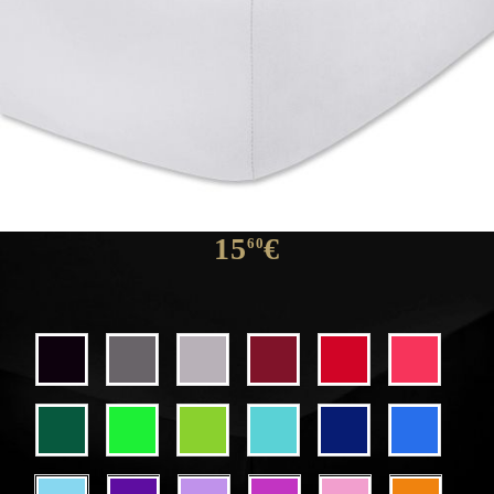
BABY Σεντόνια με λάστιχο
RANFORCE
15
€
60
Χρώματα σεντόνια με λάστιχο: