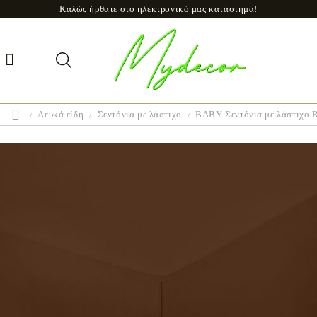
Καλώς ήρθατε στο ηλεκτρονικό μας κατάστημα!
Λευκά είδη
Σεντόνια με λάστιχο
BABY Σεντόνια με λάστιχ