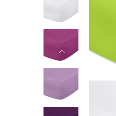
Φυσικά υλικά
Πουπουλένιο χήνας
Παπλώματα
Φυσικά υλικά
Πουπουλένιο χήνας
Microfiber
Προστατευτικά
στρωμάτων
Σεντόνια με λάστιχο
Βρεφικά και παιδικά
σεντόνια
Κουβέρτες
Κουβερτές για μωρό
Baby swaddle wraps
Μεταξωτή μαξιλαροθήκη