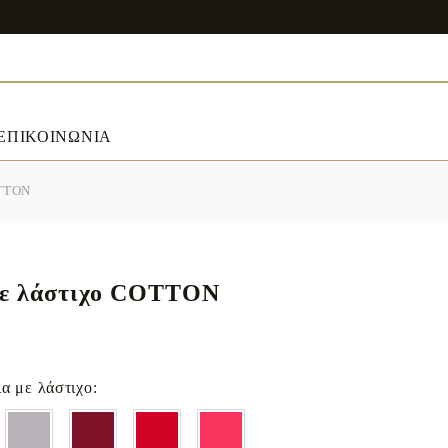
ΕΠΙΚΟΙΝΩΝΙΑ
OTTON
ART & DECORATIONS
RT & DECORATIONS
Table linens
με λάστιχο COTTON
ble linens
α με λάστιχο: