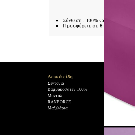
Σύνθεση - 100% Cotton
Προσφέρετε σε θήκη
Λευκά είδη
Memory Foa
Memo Gel
Σεντόνια
Φυσικά υλικ
Βαμβακοσατέν 100%
Πουπουλένιο
Μοντάλ
Παπλώματα
RANFORCE
Φυσικά υλικ
Μαξιλάρια