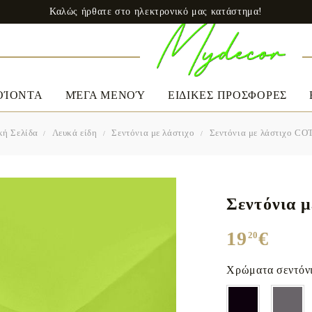
Καλώς ήρθατε στο ηλεκτρονικό μας κατάστημα!
ΟΊΟΝΤΑ
ΜΈΓΑ ΜΕΝΟΎ
ΕΙΔΙΚΕΣ ΠΡΟΣΦΟΡΕΣ
κή Σελίδα
Λευκά είδη
Σεντόνια με λάστιχο
Σεντόνια με λάστιχο C
ΕΝΔΎΜΑΤΑ
ΛΕΥΚΑ ΕΙΔΗ
A
Ωράριο εργασίας
Δευ - Παρ
Γυνεκεία
9:00 до 18:00
Σεντόνια 
Φορέματα
Καθημερινά
Τηλέφωνο
19
€
20
+359 888 010894
Σπέσιαλ
Σεντόνια
Ta
Office look
e-mail: mydecorbg@gmail.com
Μαξιλάρια
Χρώματα σεντόνι
Μπλούζες & Σακάκια
Παπλώματα
Προστατευτικά στρωμάτων