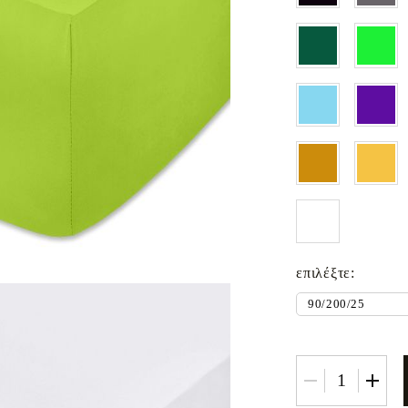
Σεντόνια με λάστιχο
Βρεφικά και παιδικά σεντόνια
Κουβέρτες
Κουβερτές για μωρό
Baby swaddle wraps
Μεταξωτή μαξιλαροθήκη
επιλέξτε: