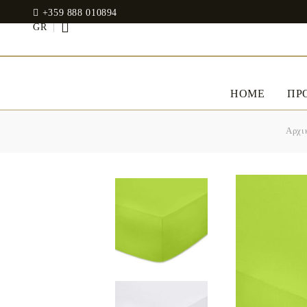
+359 888 010894
GR
HOME
ΠΡ
Αρχι
ΛΕΥΚΆ ΕΊΔΗ
ΕΝΔΥΜΑΤΑ
JADIN EOOD
UOSHBURN 61,
Σεντόνια
SOFIA 1510
BULGARIA
Βαμβακοσατέν 100%
Μοντάλ
tel: +359 888 010894
RANFORCE
Φορέματα
Μαξιλάρια
WhatsApp
: +359 888 010894
email:
mydecorbg@gmail.com
Memory Foam
www.mydecorbg.com
Memo Gel