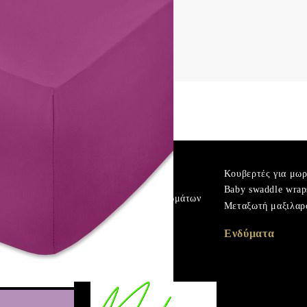
m
Πουπουλένιο χήνας
Κουβερτές για μω
Microfiber
Baby swaddle wrap
Προστατευτικά στρωμάτων
ά
Μεταξωτή μαξιλαρ
Σεντόνια με λάστιχο
 χήνας
Βρεφικά και παιδικά
Ενδύματα
σεντόνια
ά
Κουβέρτες