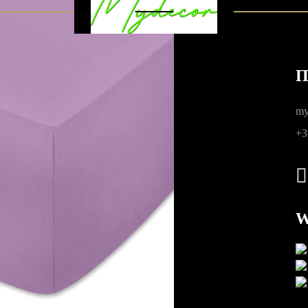
Π
σωπικών
my
+3
W