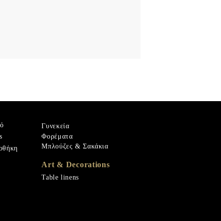
ρό
Γυνεκεία
Φορέματα
s
Μπλούζες & Σακάκια
οθήκη
Art & Decorations
Table linens