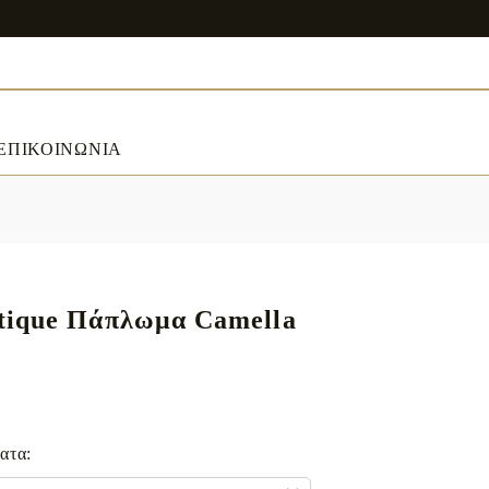
ΕΠΙΚΟΙΝΩΝΙΑ
ART & DECORATIONS
RT & DECORATIONS
Table linens
tique Πάπλωμα Camella
ble linens
ατα: