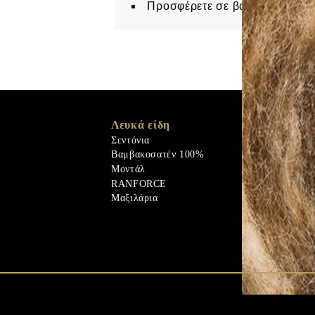
Προσφέρετε σε βαμβακερή θήκ
Λευκά είδη
Memory Foa
Memo Gel
Σεντόνια
Φυσικά υλικ
Βαμβακοσατέν 100%
Πουπουλένιο
Μοντάλ
Παπλώματα
RANFORCE
Φυσικά υλικ
Μαξιλάρια