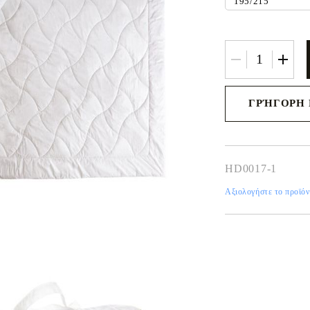
Σεντόνια με λάστιχο
Βρεφικά και παιδικά σεντόνια
Κουβέρτες
Κουβερτές για μωρό
Baby swaddle wraps
ΓΡΉΓΟΡΗ 
Μεταξωτή μαξιλαροθήκη
Θα επικοινωνήσουμε
για την ολοκλήρωση
παραγγελίας
HD0017-1
Αξιολογήστε το προϊόν