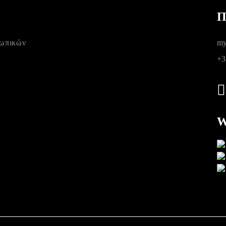
Π
σωπικών
my
+3
W