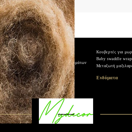
η με φερμουάρ
m
Πουπουλένιο χήνας
Κουβερτές για μω
Microfiber
Baby swaddle wrap
Προστατευτικά στρωμάτων
ά
Μεταξωτή μαξιλαρ
Σεντόνια με λάστιχο
 χήνας
Βρεφικά και παιδικά
Ενδύματα
σεντόνια
ά
Κουβέρτες