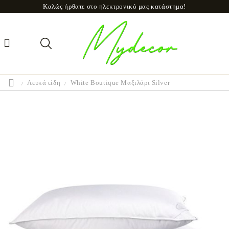
Καλώς ήρθατε στο ηλεκτρονικό μας κατάστημα!
Λευκά είδη
White Boutique Μαξιλάρι Silver