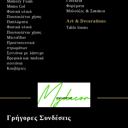
Γυνεκεία
Memory Foam
Φορέματα
Memo Gel
Μπλούζες & Σακάκια
Φυσικά υλικά
Πουπουλένιο χήνας
Art & Decorations
Παπλώματα
Φυσικά υλικά
Table linens
Πουπουλένιο χήνας
Microfiber
Προστατευτικά
στρωμάτων
Σεντόνια με λάστιχο
Βρεφικά και παιδικά
σεντόνια
Κουβέρτες
Γρήγορες Συνδέσεις