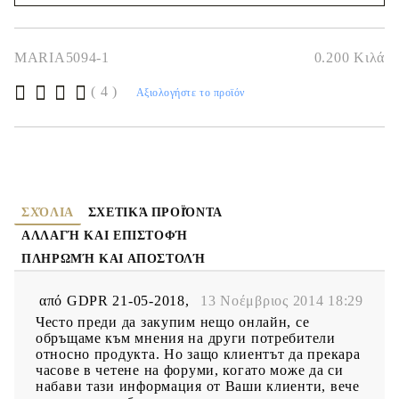
Θα επικοινωνήσουμε μαζί σας για την ολοκλήρωση της παραγγελίας
MARIA5094-1
0.200
Κιλά
( 4 )
Αξιολογήστε το προϊόν
ΣΧΌΛΙΑ
ΣΧΕΤΙΚΆ ΠΡΟΪΌΝΤΑ
ΑΛΛΑΓΉ ΚΑΙ ΕΠΙΣΤΟΦΉ
ΠΛΗΡΩΜΉ ΚΑΙ ΑΠΟΣΤΟΛΉ
από
GDPR 21-05-2018
,
13 Νοέμβριος 2014 18:29
Често преди да закупим нещо онлайн, се
обръщаме към мнения на други потребители
относно продукта. Но защо клиентът да прекара
часове в четене на форуми, когато може да си
набави тази информация от Ваши клиенти, вече