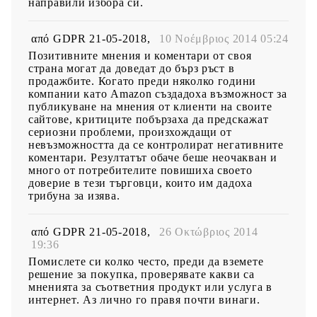
направили избора си.
από
GDPR 21-05-2018
,
10 Νοέμβριος 2014 05:24
Позитивните мнения и коментари от своя
страна могат да доведат до бърз ръст в
продажбите. Когато преди няколко години
компании като Amazon създадоха възможност за
публикуване на мнения от клиенти на своите
сайтове, критиците побързаха да предскажат
сериозни проблеми, произхождащи от
невъзможността да се контролират негативните
коментари. Резултатът обаче беше неочакван и
много от потребителите повишиха своето
доверие в тези търговци, които им дадоха
трибуна за изява.
από
GDPR 21-05-2018
,
26 Οκτώβριος 2014
19:36
Помислете си колко често, преди да вземете
решение за покупка, проверявате какви са
мненията за съответния продукт или услуга в
интернет. Аз лично го правя почти винаги.