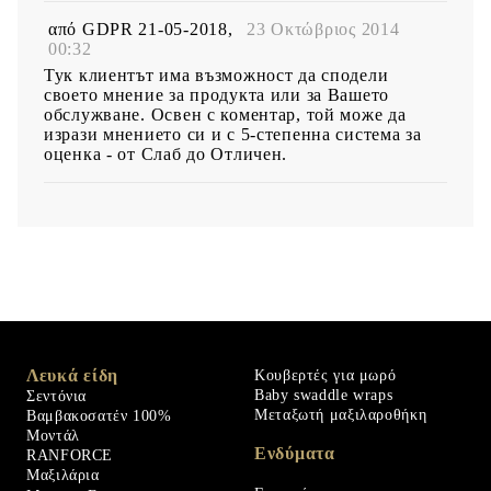
από
GDPR 21-05-2018
,
23 Οκτώβριος 2014
00:32
Тук клиентът има възможност да сподели
своето мнение за продукта или за Вашето
обслужване. Освен с коментар, той може да
изрази мнението си и с 5-степенна система за
оценка - от Слаб до Отличен.
Λευκά είδη
Κουβερτές για μωρό
Baby swaddle wraps
Σεντόνια
Μεταξωτή μαξιλαροθήκη
Βαμβακοσατέν 100%
Μοντάλ
Ενδύματα
RANFORCE
Μαξιλάρια