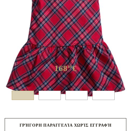
168
€
00
:
ΓΡΉΓΟΡΗ ΠΑΡΑΓΓΕΛΊΑ ΧΩΡΊΣ ΕΓΓΡΑΦΉ