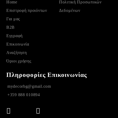
Home
Πολιτική Προσωπικών
Eπιστροφή προιόντων
Δεδομένων
Για μας
B2B
Εγγραφή
Επικοινωνία
Αναζήτηση
Όριοι χρήσης
Πληροφορίες Επικοινωνίας
mydecorbg@gmail.com
+359 888 010894