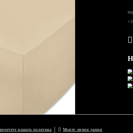
my
ните
+3
Н
Моите лични данни
рочетете нашата политика