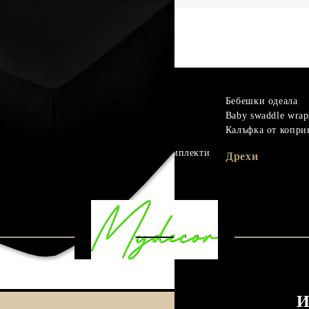
m
Гъши пух
Бебешки одеала
Микрофибър
Baby swaddle wrap
материали
Протектори
Калъфка от копри
Чаршафи с ластик
Бебешки спални комплекти
Дрехи
материали
Одеала
И