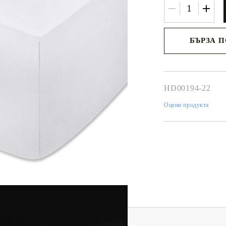
БЪРЗА 
Ние ще се свържем 
рамките на работни
HD00194-22
Оцени продукта