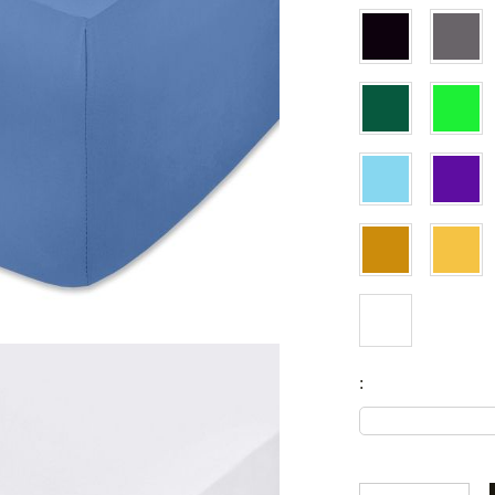
Чаршафи с ластик
mydecorbg@gmail.com
Бебешки спални комплекти
Одеала
Бебешки одеала
Baby swaddle wraps
Калъфка от коприна
: