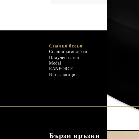
Спално бельо
Memory Foa
Memo Gel
Спални комплекти
Естествени 
Памучен сатен
Гъши пух
Modal
Завивки
RANFORCE
Естествени 
Възглавници
Бързи връзки