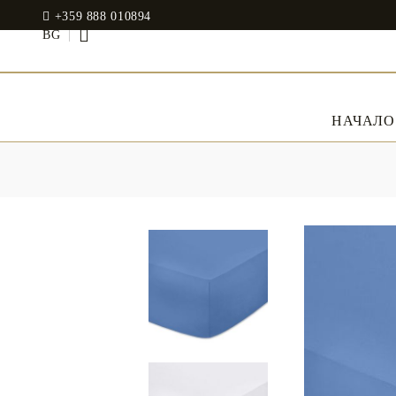
+359 888 010894
BG
НАЧАЛО
СПАЛНО БЕЛЬО
Спални комплекти
JADIN EOOD
Памучен сатен
UOSHBURN 61,
SOFIA 1510
Modal
BULGARIA
RANFORCE
Рокли
tel: +359 888 010894
Възглавници
Memory Foam
WhatsApp
: +359 888 010894
email:
mydecorbg@gmail.com
Memo Gel
www.mydecorbg.com