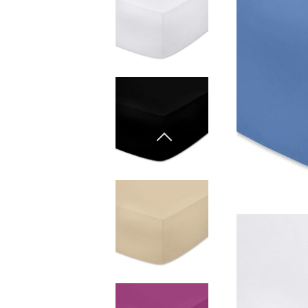
Естествени материали
Гъши пух
Завивки
Естествени материали
Гъши пух
Микрофибър
Протектори
Чаршафи с ластик
Бебешки спални
комплекти
Одеала
Бебешки одеала
Baby swaddle wraps
Калъфка от коприна