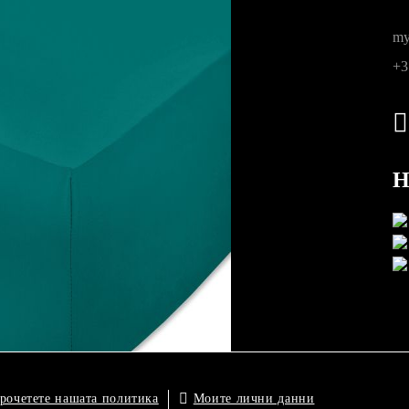
my
ните
+3
Н
Моите лични данни
рочетете нашата политика