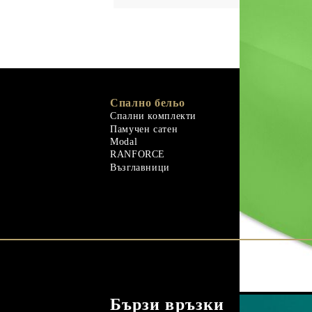
Спално бельо
Memory Foa
Memo Gel
Спални комплекти
Естествени 
Памучен сатен
Гъши пух
Modal
Завивки
RANFORCE
Естествени 
Възглавници
Бързи връзки