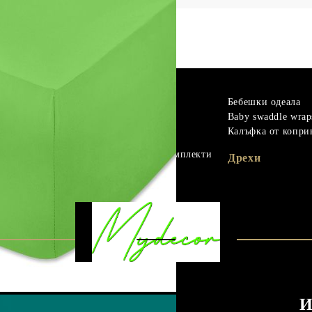
m
Гъши пух
Бебешки одеала
Микрофибър
Baby swaddle wrap
материали
Протектори
Калъфка от копри
Чаршафи с ластик
Бебешки спални комплекти
Дрехи
материали
Одеала
И