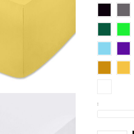
Чаршафи с ластик
mydecorbg@gmail.com
Бебешки спални комплекти
Одеала
Бебешки одеала
Baby swaddle wraps
Калъфка от коприна
: