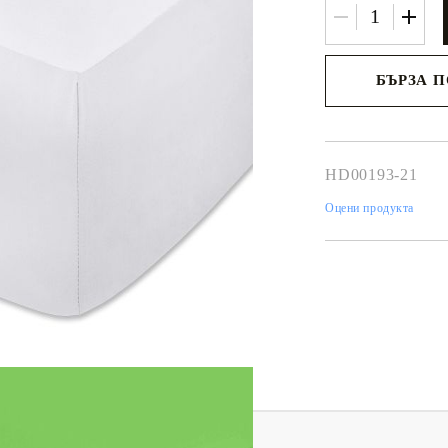
БЪРЗА 
Ние ще се свържем 
рамките на работни
HD00193-21
Оцени продукта