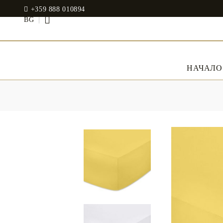
+359 888 010894
BG
НАЧАЛО
СПАЛНО БЕЛЬО
Спални комплекти
JADIN EOOD
Памучен сатен
UOSHBURN 61,
SOFIA 1510
Modal
BULGARIA
RANFORCE
Рокли
tel: +359 888 010894
Възглавници
Memory Foam
WhatsApp
: +359 888 010894
email:
mydecorbg@gmail.com
Memo Gel
www.mydecorbg.com