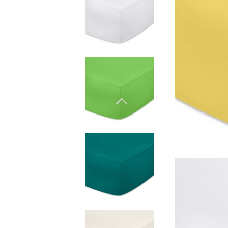
Естествени материали
Гъши пух
Завивки
Естествени материали
Гъши пух
Микрофибър
Протектори
Чаршафи с ластик
Бебешки спални
комплекти
Одеала
Бебешки одеала
Baby swaddle wraps
Калъфка от коприна