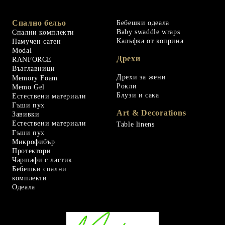
Спално бельо
Бебешки одеала
Baby swaddle wraps
Спални комплекти
Калъфка от коприна
Памучен сатен
Modal
Дрехи
RANFORCE
Възглавници
Дрехи за жени
Memory Foam
Рокли
Memo Gel
Блузи и сака
Естествени материали
Гъши пух
Art & Decorations
Завивки
Естествени материали
Table linens
Гъши пух
Микрофибър
Протектори
Чаршафи с ластик
Бебешки спални
комплекти
Одеала