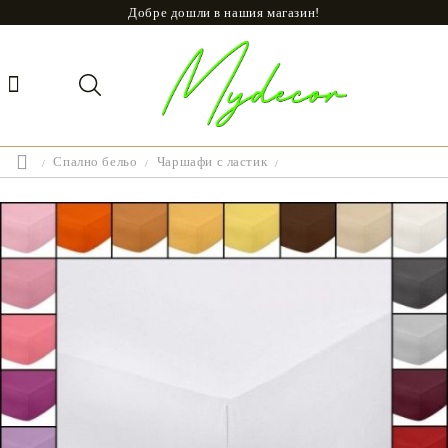
Добре дошли в нашия магазин!
Спално бельо
Чаршафи с ластик