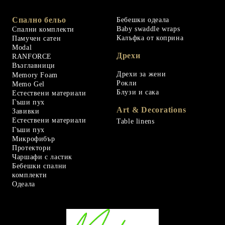
Спално бельо
Бебешки одеала
Baby swaddle wraps
Спални комплекти
Калъфка от коприна
Памучен сатен
Modal
Дрехи
RANFORCE
Възглавници
Дрехи за жени
Memory Foam
Рокли
Memo Gel
Блузи и сака
Естествени материали
Гъши пух
Art & Decorations
Завивки
Естествени материали
Table linens
Гъши пух
Микрофибър
Протектори
Чаршафи с ластик
Бебешки спални
комплекти
Одеала