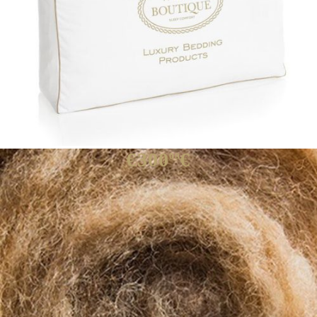
WHITE BOUTIQUE DUVET
CAMELLA GOLD
€300
€
00
Има в наличност
10
броя
: