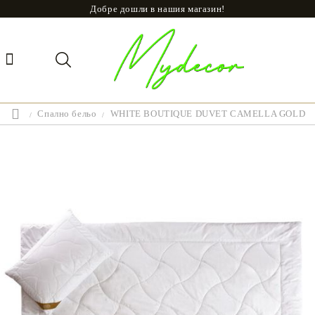
Добре дошли в нашия магазин!
Спално бельо
WHITE BOUTIQUE DUVET CAMELLA GOLD