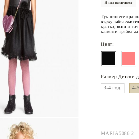
Няма наличност
Чаршафи с ластик
mydecorbg@gmail.com
Бебешки спални комплекти
Тук пишете кратко
върху забележите
Одеала
кратко, ясно и то
клиенти трябва да
Бебешки одеала
Baby swaddle wraps
Цвят:
Калъфка от коприна
Размер Детски д
3-4 год.
4-5
MARIA5086-2