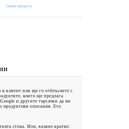
)
Оцени продукта
ИИ
 в клиент или ще го отблъснете с
родуктите, които ще предлага
Google и другите търсачки да ви
ни продуктови описания. Ето
тната стока. Или, казано кратко: