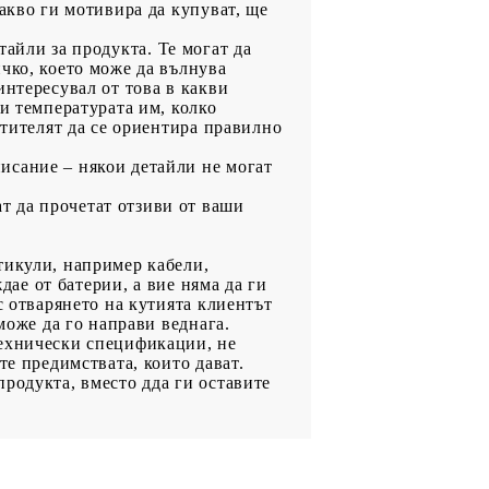
акво ги мотивира да купуват, ще
тайли за продукта. Те могат да
чко, което може да вълнува
интересувал от това в какви
и температурата им, колко
етителят да се ориентира правилно
писание – някои детайли не могат
т да прочетат отзиви от ваши
тикули, например кабели,
дае от батерии, а вие няма да ги
с отварянето на кутията клиентът
може да го направи веднага.
технически спецификации, не
те предимствата, които дават.
родукта, вместо дда ги оставите