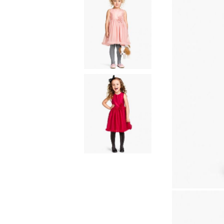
Естествени материали
Гъши пух
Завивки
Естествени материали
Гъши пух
Микрофибър
Протектори
Чаршафи с ластик
Бебешки спални
комплекти
Одеала
Бебешки одеала
Baby swaddle wraps
Калъфка от коприна