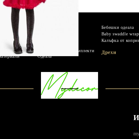
m
Гъши пух
Бебешки одеала
Микрофибър
Baby swaddle wrap
материали
Протектори
Калъфка от копри
Чаршафи с ластик
Бебешки спални комплекти
Дрехи
материали
Одеала
И
my