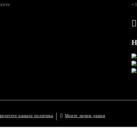
ните
+3
Н
Моите лични данни
рочетете нашата политика