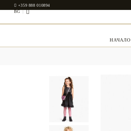
+359 888 010894
BG
НАЧАЛО
СПАЛНО БЕЛЬО
Спални комплекти
JADIN EOOD
Памучен сатен
UOSHBURN 61,
SOFIA 1510
Modal
BULGARIA
RANFORCE
Рокли
tel: +359 888 010894
Възглавници
Memory Foam
WhatsApp
: +359 888 010894
email:
mydecorbg@gmail.com
Memo Gel
www.mydecorbg.com