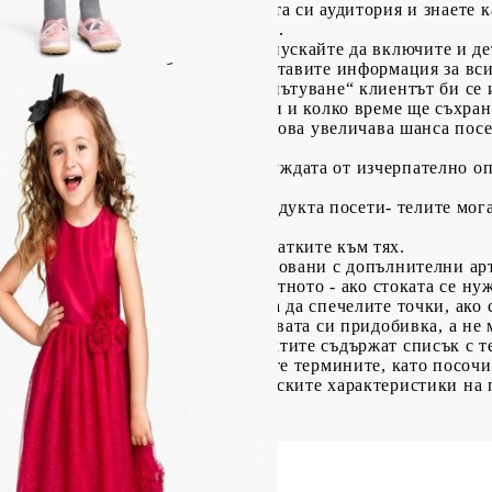
ции. Ако познавате добре целевата си аудитория и знаете к
 по начин, който да ги интригува.
о продавате мечти обаче, не пропускайте да включите и де
о със сигурност трябва да предоставите информация за вси
аме „Чаша за кафе подходяща за пътуване“ клиентът би се 
одяща за студени и горещи напитки и колко време ще съхран
те да я сравните с познат обект, това увеличава шанса пос
но не очаквайте те да заместят нуждата от изчерпателно о
на продукта.
ерие, ако под описанието на продукта посети- телите мога
юта в медиите – включете и препратките към тях.
ате продукти, които са окомплектовани с допълнителни ар
а споменете и за тях. Важи и обратното - ако стоката се нуж
нформация на потребителите. Няма да спечелите точки, ако 
лни аксесоари, за да използва новата си придобивка, а не 
мини
Когато описанията на продуктите съдържат списък с 
требители ще ги разберат. Обяснете термините, като посочи
чението на клиентите за техническите характеристики на п