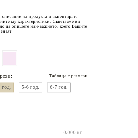
 описание на продукта и акцентирате
лните му характеристики. Съветваме ви
чно да опишете най-важното, което Вашите
 знаят.
рехи:
Таблица с размери
 год.
5-6 год.
6-7 год.
0.000
кг