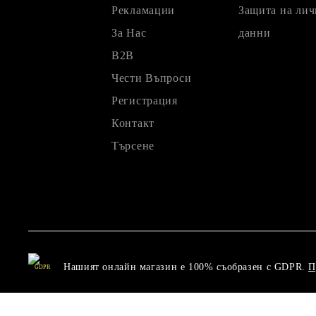
Рекламации
Защита на лич
За Нас
данни
B2B
Чести Въпроси
Регистрация
Контакт
Търсене
Нашият онлайн магазин е 100% съобразен с GDPR.
П
GDPR