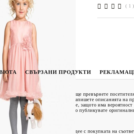
( 1 
ЕВЮТА
СВЪРЗАНИ ПРОДУКТИ
РЕКЛАМАЦ
а бизнеса ви и ще определи дали ще превърнете посетителя
твени детайли. Важно е сами да напишете описанията на п
йте текстове от чужди уебсайтове, защото има вероятност 
по-високи позиции при търсене, ако публикувате оригинал
 на продуктови описания:
а се чувства щастлив и да се гордее с покупката на съотве