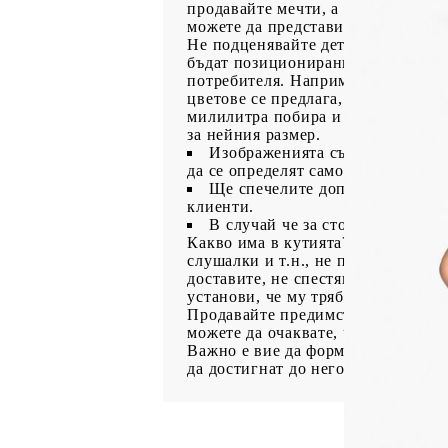
продавайте мечти, а не специфика
можете да представите продуктите
Не подценявайте детайлите!
Докат
бъдат позиционирани по-надолу, н
потребителя.
Например ако продав
цветове се предлага, дали е подх
милилитра побира и т.н. Ако може
за нейния размер.
Изображенията също са важни, 
да се определят само от снимката 
Ще спечелите допълнително дов
клиенти.
В случай че за стоката има рев
Какво има в кутията?
Ако предлаг
слушалки и т.н., не пропускайте д
доставите, не спестявайте тази и
установи, че му трябват допълните
Продавайте предимства, а не тер
можете да очаквате, че всички по
Важно е вие да формулирате заклю
да достигнат до него сами.