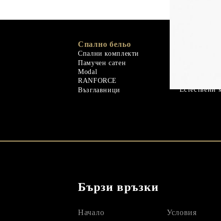
Спално бельо
Memory Foa
Memo Gel
Спални комплекти
Естествени 
Памучен сатен
Гъши пух
Modal
Завивки
RANFORCE
Естествени 
Възглавници
Бързи връзки
Начало
Условия