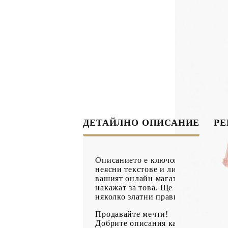
ДЕТАЙЛНО ОПИСАНИЕ
Р
Описанието е ключово за успеха н
неясни текстове и липса на същес
вашият онлайн магазин. Не копира
накажат за това. Ще постигнете 
няколко златни правила за писане
Продавайте мечти!
Добрите описания карат читателя д