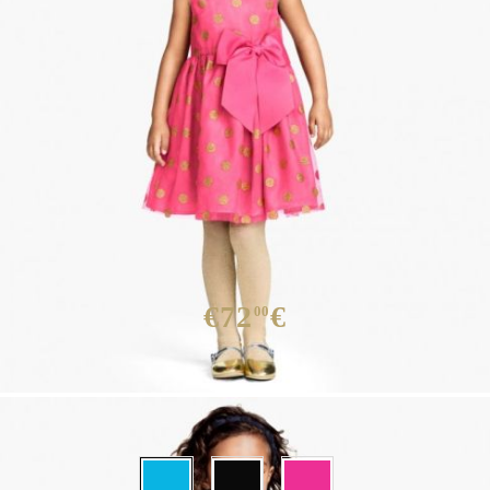
Детска рокля с разноцветни
десени
€72
€
00
Няма наличност
Цвят: