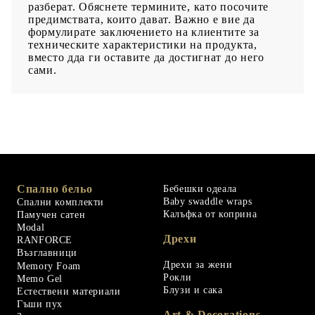
разберат. Обяснете термините, като посочите
предимствата, които дават.
Важно е вие да
формулирате заключението на клиентите за
техническите характеристики на продукта,
вместо дда ги оставите да достигнат до него
сами.
Спално бельо
Бебешки одеала
Baby swaddle wraps
Спални комплекти
Калъфка от коприна
Памучен сатен
Modal
Дрехи
RANFORCE
Възглавници
Дрехи за жени
Memory Foam
Рокли
Memo Gel
Блузи и сака
Естествени материали
Гъши пух
Art & Decorations