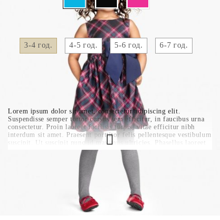
Размер Детски дрехи:
Таблица с размери
3-4 год.
4-5 год.
5-6 год.
6-7 год.
Lorem ipsum dolor sit amet, consectetur adipiscing elit.
Suspendisse semper tortor cursus sem efficitur, in faucibus urna
consectetur. Proin laoreet facilisis turpis, vitae efficitur nibh
interdum sit amet. Praesent porttitor felis pellentesque vestibulum
suscipit. Ut suscipit nunc id maximus ultricies. Phasellus laoreet
vestibulum aliquet. Etiam sagittis ultricies tortor, congue
convallis nulla efficitur nec. Mauris et volutpat ante.
MARIA5087-1
0.000
кг
( 3 )
Оцени продукта