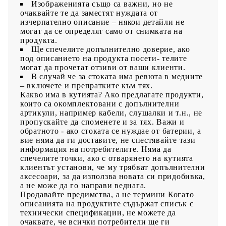
Изображенията също са важни, но не
очаквайте те да заместят нуждата от
изчерпателно описание – някои детайли не
могат да се определят само от снимката на
продукта.
Ще спечелите допълнително доверие, ако
под описанието на продукта посети- телите
могат да прочетат отзиви от ваши клиенти.
В случай че за стоката има ревюта в медиите
– включете и препратките към тях.
Какво има в кутията?
Ако предлагате продукти,
които са окомплектовани с допълнителни
артикули, например кабели, слушалки и т.н., не
пропускайте да споменете и за тях. Важи и
обратното - ако стоката се нуждае от батерии, а
вие няма да ги доставите, не спестявайте тази
информация на потребителите. Няма да
спечелите точки, ако с отварянето на кутията
клиентът установи, че му трябват допълнителни
аксесоари, за да използва новата си придобивка,
а не може да го направи веднага.
Продавайте предимства, а не термини
Когато
описанията на продуктите съдържат списък с
технически спецификации, не можете да
очаквате, че всички потребители ще ги