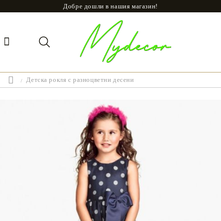
Добре дошли в нашия магазин!
Детска рокля с разноцветни десени