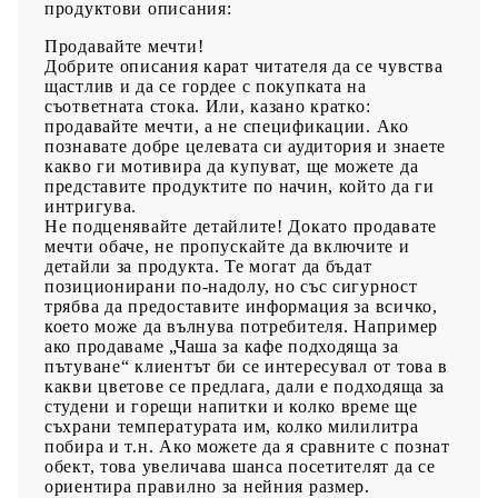
продуктови описания:
Продавайте мечти!
Добрите описания карат читателя да се чувства
щастлив и да се гордее с покупката на
съответната стока. Или, казано кратко:
продавайте мечти, а не спецификации. Ако
познавате добре целевата си аудитория и знаете
какво ги мотивира да купуват, ще можете да
представите продуктите по начин, който да ги
интригува.
Не подценявайте детайлите!
Докато продавате
мечти обаче, не пропускайте да включите и
детайли за продукта. Те могат да бъдат
позиционирани по-надолу, но със сигурност
трябва да предоставите информация за всичко,
което може да вълнува потребителя.
Например
ако продаваме „Чаша за кафе подходяща за
пътуване“ клиентът би се интересувал от това в
какви цветове се предлага, дали е подходяща за
студени и горещи напитки и колко време ще
съхрани температурата им, колко милилитра
побира и т.н. Ако можете да я сравните с познат
обект, това увеличава шанса посетителят да се
ориентира правилно за нейния размер.