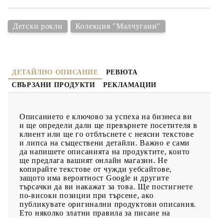
Детски рокли
Колекция "Малчугани"
ДЕТАЙЛНО ОПИСАНИЕ
РЕВЮТА
СВЪРЗАНИ ПРОДУКТИ
РЕКЛАМАЦИИ
Описанието е ключово за успеха на бизнеса ви
и ще определи дали ще превърнете посетителя в
клиент или ще го отблъснете с неясни текстове
и липса на съществени детайли. Важно е сами
да напишете описанията на продуктите, които
ще предлага вашият онлайн магазин. Не
копирайте текстове от чужди уебсайтове,
защото има вероятност Google и другите
търсачки да ви накажат за това. Ще постигнете
по-високи позиции при търсене, ако
публикувате оригинални продуктови описания.
Ето няколко златни правила за писане на