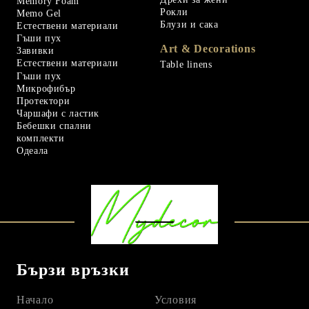
Memory Foam
Рокли
Memo Gel
Блузи и сака
Естествени материали
Гъши пух
Art & Decorations
Завивки
Естествени материали
Table linens
Гъши пух
Микрофибър
Протектори
Чаршафи с ластик
Бебешки спални
комплекти
Одеала
Бързи връзки
Начало
Условия