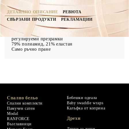
ДЕТАЙЛНО ОПИСАНИЕ
РЕВЮТА
СВЪРЗАНИ ПРОДУКТИ
РЕКЛАМАЦИИ
Отличителен дизайн с каишки, сатенен ефект,
регулируеми презрамки
79% полиамид, 21% еластан
Само ръчно пране
Спално бельо
Бебешки одеала
Baby swaddle wraps
Спални комплекти
Калъфка от коприна
Памучен сатен
Modal
Дрехи
RANFORCE
Възглавници
Дрехи за жени