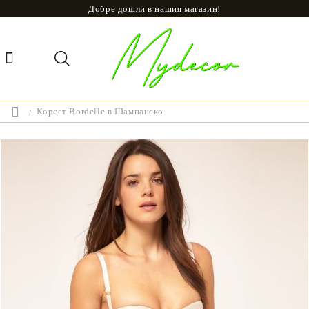
Добре дошли в нашия магазин!
Корсет Bordelle в Шампанско