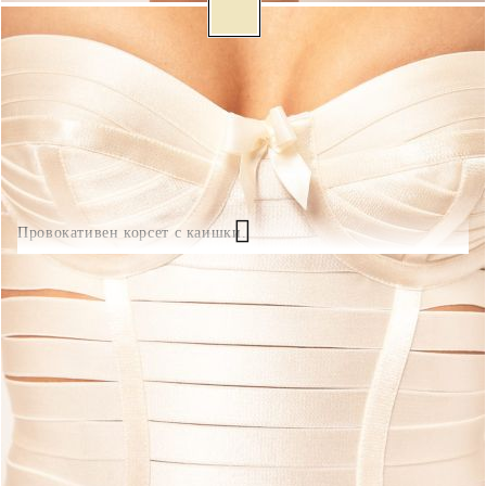
БЪРЗА ПОРЪЧКА БЕЗ РЕГИСТРАЦИЯ
Ние ще се свържем с вас в рамките на работния ден.
Провокативен корсет с каишки.
C_5199-1
0.000
кг
( 8 )
Оцени продукта