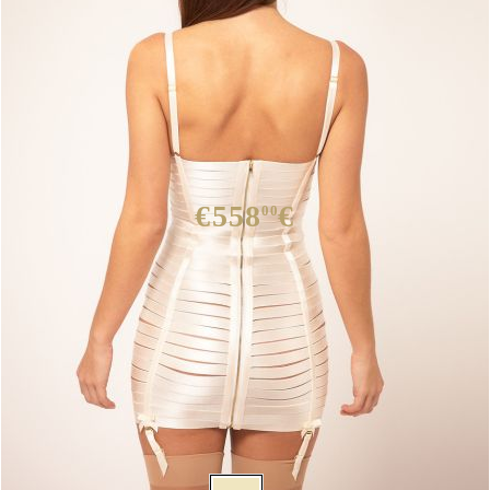
Корсет Bordelle в Шампанско
€558
€
00
Има в наличност
30
броя
Размер дреха:
Таблица с размери
Цвят: