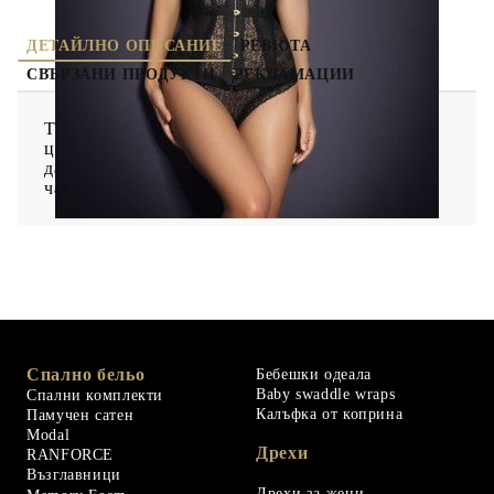
ДЕТАЙЛНО ОПИСАНИЕ
РЕВЮТА
СВЪРЗАНИ ПРОДУКТИ
РЕКЛАМАЦИИ
Този корсет е с подплатени чашки и с телесен
цвят подплата, за да даде илюзия на кожа под
дантелата. Има сребърни катарами в предната
част.
Спално бельо
Бебешки одеала
Baby swaddle wraps
Спални комплекти
Калъфка от коприна
Памучен сатен
Modal
Дрехи
RANFORCE
Възглавници
Дрехи за жени