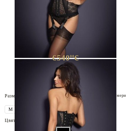
Корсет Мерси
€540
€
00
Има в наличност
30
броя
Размер дреха:
Таблица с размери
Цвят: