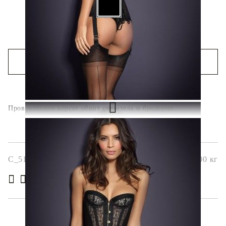
БЪРЗА ПОРЪЧКА БЕЗ РЕГИСТРАЦИЯ
Ние ще се свържем с вас в рамките на работния ден.
Провокативен корсет обвит с дантела и бродерия.
C_5196-3
0.000
кг
( 6 )
Оцени продукта