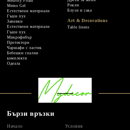
Memory Foam
Рокли
Memo Gel
Блузи и сака
Естествени материали
Гъши пух
Art & Decorations
Завивки
Естествени материали
Table linens
Гъши пух
Микрофибър
Протектори
Чаршафи с ластик
Бебешки спални
комплекти
Одеала
Бързи връзки
Начало
Условия